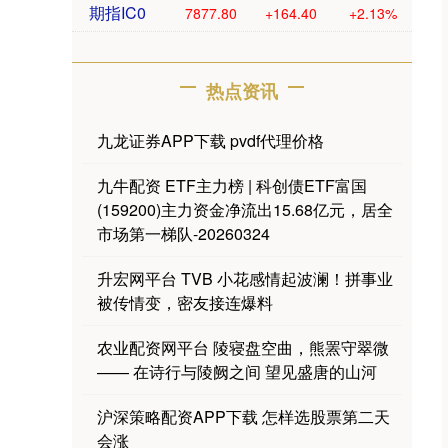
期指IC0
7877.80
+164.40
+2.13%
热点资讯
九龙证券APP下载 pvdf代理价格
九牛配资 ETF主力榜 | 科创债ETF富国
(159200)主力资金净流出15.68亿元，居全
市场第一梯队-20260324
升宏网平台 TVB 小花感情起波澜！拼事业
被传情变，密友接连爆料
农业配资网平台 陵寝盘空曲，熊罴守翠微
—— 在诗行与陵阙之间 望见盛唐的山河
沪深策略配资APP下载 怎样选股票第二天
会涨