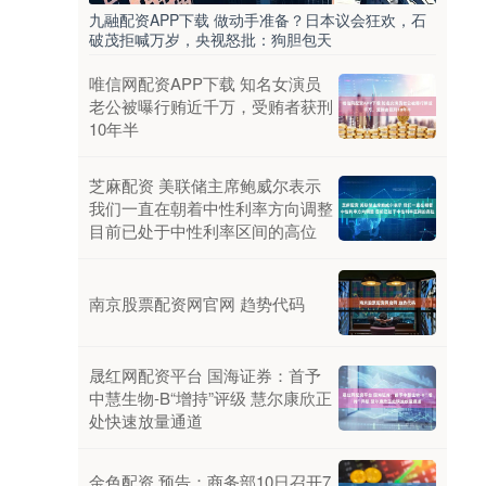
九融配资APP下载 做动手准备？日本议会狂欢，石
破茂拒喊万岁，央视怒批：狗胆包天
唯信网配资APP下载 知名女演员
老公被曝行贿近千万，受贿者获刑
10年半
芝麻配资 美联储主席鲍威尔表示
我们一直在朝着中性利率方向调整
目前已处于中性利率区间的高位
南京股票配资网官网 趋势代码
晟红网配资平台 国海证券：首予
中慧生物-B“增持”评级 慧尔康欣正
处快速放量通道
金色配资 预告：商务部10日召开7