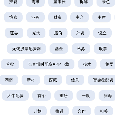
投资
需求
董事长
拆解
绿色
惊喜
业务
财富
中介
主席
证券
光大
股份
外资
设立
无锡股票配资网
基金
私募
股票
首批
长春博时配资APP下载
技术
集团
湖南
新材
西藏
信息
智操盘配资
大牛配资
首个
重磅
一度
归母
计划
推进
合作
相关