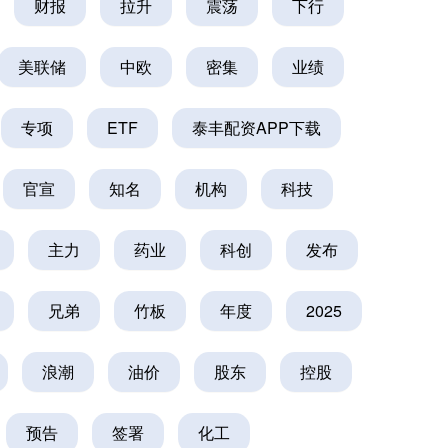
财报
拉升
震荡
下行
美联储
中欧
密集
业绩
专项
ETF
泰丰配资APP下载
官宣
知名
机构
科技
主力
药业
科创
发布
兄弟
竹板
年度
2025
浪潮
油价
股东
控股
预告
签署
化工