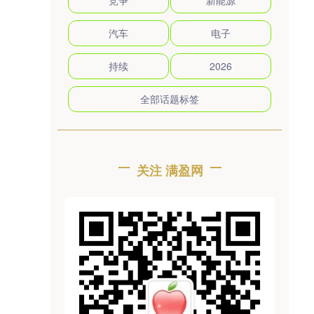
竞争
新能源
汽车
电子
持续
2026
全部话题标签
关注 满盈网