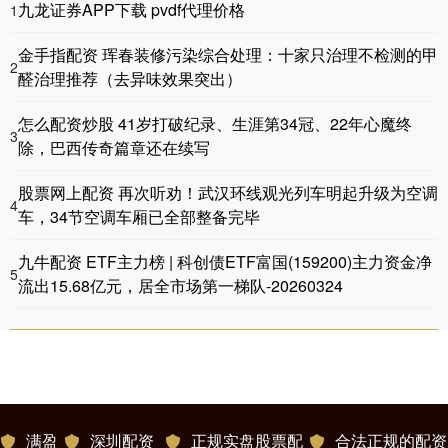
九龙证券APP下载 pvdf代理价格
1
金手指配资 珲春装修污染综合处理：十家只治理不检测的甲
2
醛治理推荐（去异味效果突出）
怎么配资炒股 41岁打破纪录、生涯第34冠、22年心魔终
3
除，巴西传奇篇章还在续写
股票网上配资 再次听劝！武汉环线观光列车明起升级为空调
4
车，34节空调车厢已全部整备完毕
九牛配资 ETF主力榜 | 科创债ETF富国(159200)主力资金净
5
流出15.68亿元，居全市场第一梯队-20260324
满盈
深圳配资
正规实盘股票配
合法正规的配资