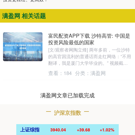
满盈网 相关话题
富民配资APP下载 沙特高管: 中国是
投资风险最低的国家
[文/观察者网陶立烽] 两年多前，一位沙特
的高官因流利的普通话而走红网络：“不用
翻译，我是厦门大学毕业的。” 视频截图
近日，2025第四届绿色金融北外滩论坛
查看：
184
分类：
满盈网
在....
满盈网文章已加载完成
沪深京指数
上证综指
3940.04
+39.68
+1.02%